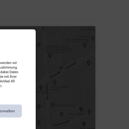
erwenden wir
 Zustimmung
 dabei Daten
e mit Ihrer
Artikel 49
n.
erwalten