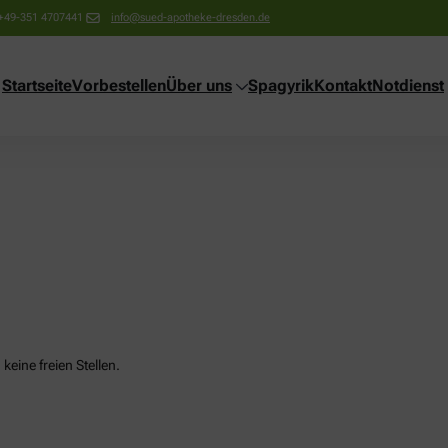
+49-351 4707441
info@sued-apotheke-dresden.de
Startseite
Vorbestellen
Über uns
Spagyrik
Kontakt
Notdienst
keine freien Stellen.