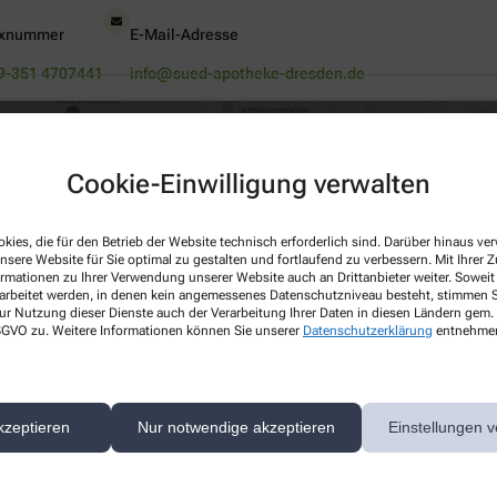
xnummer
E-Mail-Adresse
9-351 4707441
info@sued-apotheke-dresden.de
Cookie-Einwilligung verwalten
kies, die für den Betrieb der Website technisch erforderlich sind. Darüber hinaus v
nsere Website für Sie optimal zu gestalten und fortlaufend zu verbessern. Mit Ihrer
Mit dem Laden der Karte stimmen Sie den
ormationen zu Ihrer Verwendung unserer Website auch an Drittanbieter weiter. Soweit
rarbeitet werden, in denen kein angemessenes Datenschutzniveau besteht, stimmen Si
Datenschutzbestimmungen von Google zu.
ur Nutzung dieser Dienste auch der Verarbeitung Ihrer Daten in diesen Ländern gem. 
Klicken Sie auf „Karte Laden“, um Google
 DSGVO zu. Weitere Informationen können Sie unserer
Datenschutzerklärung
entnehme
Süd-Apotheke, Spitzwegstr. 66, 01219 Dresden
map zu aktivieren.
Cookie-Richtlinie
Karte laden
kzeptieren
Nur notwendige akzeptieren
Einstellungen v