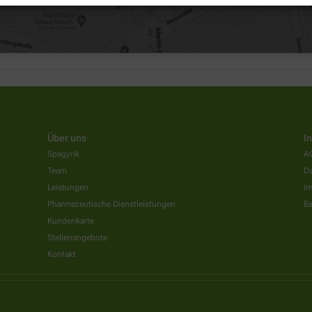
Über uns
I
Spagyrik
A
Team
Da
Leistungen
I
Pharmazeutische Dienstleistungen
Ba
Kundenkarte
Stellenangebote
Kontakt