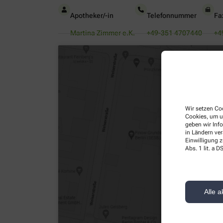
Apotheker/-in
Telefonnummer
Fa
Martina Zimmer e.K.
+49-351 4707440
+4
Wir setzen Coo
Cookies, um u
geben wir Inf
in Ländern ve
Einwilligung z
Abs. 1 lit. a
Alle a